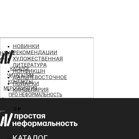
НОВИНКИ
РЕКОМЕНДАЦИИ
НАЗАД
ХУДОЖЕСТВЕННАЯ
ЛИТЕРАТУРА
КАТАЛОГ
НОНФИКШН
ЧИТАТЕЛЯМ
ДАЛЬНЕВОСТОЧНОЕ
КОНТАКТЫ
ПОДАРКИ
МЕРОПРИЯТИЯ
КАНЦЕЛЯРИЯ
ПРО НЕФОРМАЛЬНОСТЬ
0 ₽
МЕНЮ
0
КАТАЛОГ