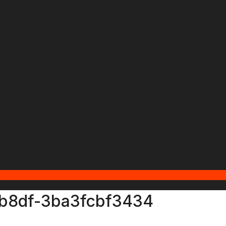
b8df-3ba3fcbf3434