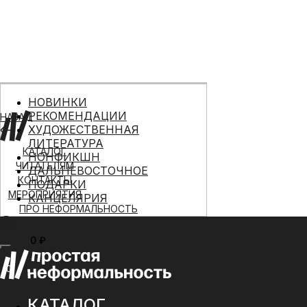
НОВИНКИ
РЕКОМЕНДАЦИИ
НАЗАД
ХУДОЖЕСТВЕННАЯ
ЛИТЕРАТУРА
КАТАЛОГ
НОНФИКШН
ЧИТАТЕЛЯМ
ДАЛЬНЕВОСТОЧНОЕ
КОНТАКТЫ
ПОДАРКИ
МЕРОПРИЯТИЯ
КАНЦЕЛЯРИЯ
ПРО НЕФОРМАЛЬНОСТЬ
0 ₽
МЕНЮ
0
КАТАЛОГ