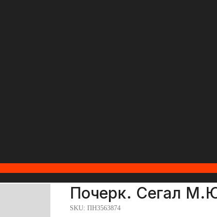
Почерк. Сегал М.
SKU:
ПН3563874