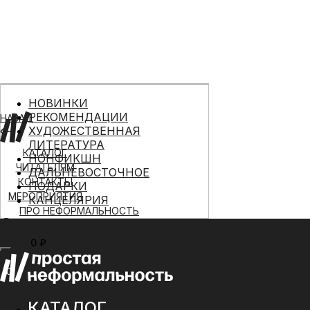
НОВИНКИ
РЕКОМЕНДАЦИИ
НАЗАД
ХУДОЖЕСТВЕННАЯ
ЛИТЕРАТУРА
КАТАЛОГ
НОНФИКШН
ЧИТАТЕЛЯМ
ДАЛЬНЕВОСТОЧНОЕ
КОНТАКТЫ
ПОДАРКИ
МЕРОПРИЯТИЯ
КАНЦЕЛЯРИЯ
ПРО НЕФОРМАЛЬНОСТЬ
0 ₽
МЕНЮ
0
КАТАЛОГ