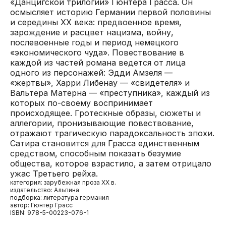
«Данцигской трилогии» Гюнтера Грасса. Он
осмысляет историю Германии первой половины
и середины XX века: предвоенное время,
зарождение и расцвет нацизма, войну,
послевоенные годы и период немецкого
«экономического чуда». Повествование в
каждой из частей романа ведется от лица
одного из персонажей: Эдди Амзеля —
«жертвы», Харри Либенау — «свидетеля» и
Вальтера Матерна — «преступника», каждый из
которых по-своему воспринимает
происходящее. Гротескные образы, сюжеты и
аллегории, пронизывающие повествование,
отражают трагическую парадоксальность эпохи.
Cатира становится для Грасса единственным
средством, способным показать безумие
общества, которое взрастило, а затем отрицало
ужас Третьего рейха.
категория: зарубежная проза XX в.
издательство: Альпина
подборка: литература германия
автор: Гюнтер Грасс
ISBN: 978-5-00223-076-1