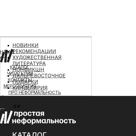
НОВИНКИ
РЕКОМЕНДАЦИИ
НАЗАД
ХУДОЖЕСТВЕННАЯ
ЛИТЕРАТУРА
КАТАЛОГ
НОНФИКШН
ЧИТАТЕЛЯМ
ДАЛЬНЕВОСТОЧНОЕ
КОНТАКТЫ
ПОДАРКИ
МЕРОПРИЯТИЯ
КАНЦЕЛЯРИЯ
ПРО НЕФОРМАЛЬНОСТЬ
0 ₽
МЕНЮ
0
КАТАЛОГ