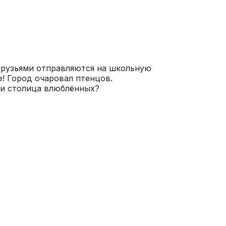
друзьями отправляются на школьную
е! Город очаровал птенцов.
ё и столица влюблённых?