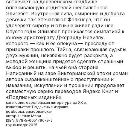
встречает на деревенском кладбище
оплакивающую родителей шестилетнюю
Элизабет. Внутренняя сила, смирение и доброта
девочки так впечатляют Фолкнера, что он
удочеряет сироту и отныне живет ради нее.
Спустя годы Элизабет проникается симпатией к
юному аристократу Джерарду Невиллу,
которого — как и ее опекуна — преследуют
призраки прошлого. Тайна, связывающая судьбы
двух мужчин, неизбежно будет раскрыта, а
молодой женщине придется сделать страшный
выбор и решить, на чьей она стороне.
Написанный на заре Викторианской эпохи роман
автора «Франкенштейна» о преступлении и
наказании, искуплении и прощении продолжает
совместную серию переводов Яндекс Книг и
«Подписных изданий».
категория: европейская литература до XX в.
издательство: Подписные издания
подборка: викторианская
автор: Шелли Мэри
ISBN: 978-5-6051790-9-2
год выхода: 2025