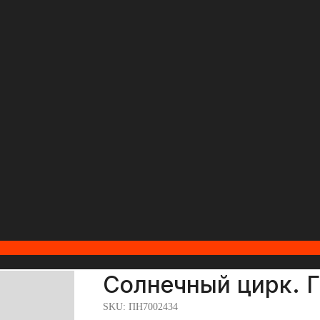
Солнечный цирк. Г
SKU:
ПН7002434