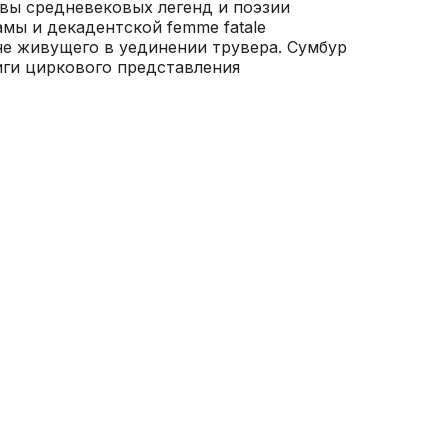
вы средневековых легенд и поэзии
мы и декадентской femme fatale
е живущего в уединении трувера. Сумбур
иги циркового представления