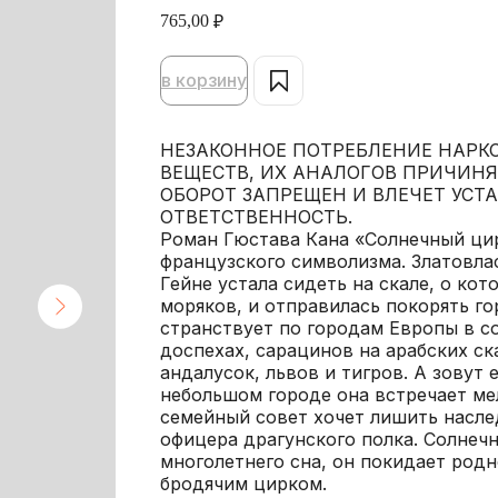
765,00
₽
в корзину
НЕЗАКОННОЕ ПОТРЕБЛЕНИЕ НАРК
ВЕЩЕСТВ, ИХ АНАЛОГОВ ПРИЧИНЯ
ОБОРОТ ЗАПРЕЩЕН И ВЛЕЧЕТ УС
ОТВЕТСТВЕННОСТЬ.
Роман Гюстава Кана «Солнечный ци
французского символизма. Златовла
Гейне устала сидеть на скале, о ко
моряков, и отправилась покорять го
странствует по городам Европы в с
доспехах, сарацинов на арабских ск
андалусок, львов и тигров. А зовут 
небольшом городе она встречает ме
семейный совет хочет лишить насле
офицера драгунского полка. Солнеч
многолетнего сна, он покидает родн
бродячим цирком.