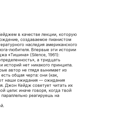
ейджем в качестве лекции, которую
ождение, создаваемое пианистом
ературного наследия американского
лога-любителя. Впервые эти истории
а «Тишина» (Silence, 1961):
определенность», а тридцать
ти историй нет никакого принципа.
ые автор не глядя вынимает из
есть общая черта: они (как,
ают наши ожидания — ожидания
ия. Джон Кейдж советует читать их
ой цели: иначе говоря, когда твой
ы параллельно реагируешь на
й.