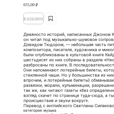
655,00
₽
в корзину
Девяносто историй, написанных Джоном К
он читал под музыкально-шумовое сопров
Дэвидом Тюдором, — небольшая часть лит
композитора, писателя, художника и мико
были опубликованы в культовой книге Кейдж
шестьдесят из них собраны в разделе «Не
разбросаны по книге. В последовательнос
Они напоминают лотерейные билеты, котор
стеклянной чаши. Но у большинства из них 
впрочем, и лотерейные билеты) обманыв
развязки, морали, кульминации, разрешен
так же, как читают газеты «без определенн
взгляд скачет по странице туда-сюда, а т
происшествия и звуки вокруг».
Перевод с английского Светланы Силаково
категория: музыка