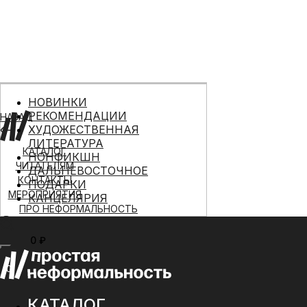
НОВИНКИ
РЕКОМЕНДАЦИИ
НАЗАД
ХУДОЖЕСТВЕННАЯ
ЛИТЕРАТУРА
КАТАЛОГ
НОНФИКШН
ЧИТАТЕЛЯМ
ДАЛЬНЕВОСТОЧНОЕ
КОНТАКТЫ
ПОДАРКИ
МЕРОПРИЯТИЯ
КАНЦЕЛЯРИЯ
ПРО НЕФОРМАЛЬНОСТЬ
0 ₽
МЕНЮ
0
КАТАЛОГ