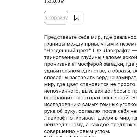
1533,00
₽
в корзину
Представьте себе мир, где реальнос
границы между привычным и неземны
"Нездешний цвет" Г.Ф. Лавкрафта — 
таинственные глубины человеческой
пронизана атмосферой загадки, где
удивительном единстве, а образы, 
способны заставить сердце замират
мир, где цвет становится не прост
непознанного, вызывая вопросы о п
бескрайних просторах вселенной. Э
исследованию самых темных уголков
рука об руку, оставляя после себя 
Лавкрафт открывает двери в мир, г
неизведанному, а каждое предложен
совершенно новым углом.