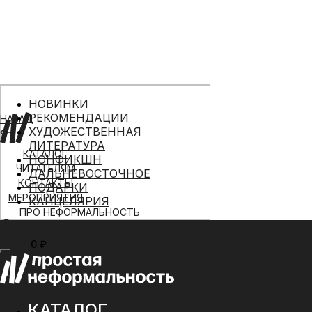
НОВИНКИ
РЕКОМЕНДАЦИИ
НАЗАД
ХУДОЖЕСТВЕННАЯ
ЛИТЕРАТУРА
КАТАЛОГ
НОНФИКШН
ЧИТАТЕЛЯМ
ДАЛЬНЕВОСТОЧНОЕ
КОНТАКТЫ
ПОДАРКИ
МЕРОПРИЯТИЯ
КАНЦЕЛЯРИЯ
ПРО НЕФОРМАЛЬНОСТЬ
0 ₽
МЕНЮ
0
КАТАЛОГ