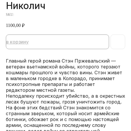
Николич
SKU:
1100,00
₽
в корзину
Главный герой романа Стэн Пржевальский —
ветеран вьетнамской войны, которого терзают
кошмары прошлого и чувство вины. Стэн живет
в маленьком городке в Колорадо, принимает
психотропные препараты и работает
редактором местной газеты.
Неподалеку происходит убийство, а в окрестных
лесах бушуют пожары, грозя уничтожить город.
На фоне этих бедствий Стэн знакомится со
странным зверьком, который носит армейские
ботинки, обожает рок и с помощью настоящей
армии, оснащенной по последнему слову
техники, ведет войну со строительной