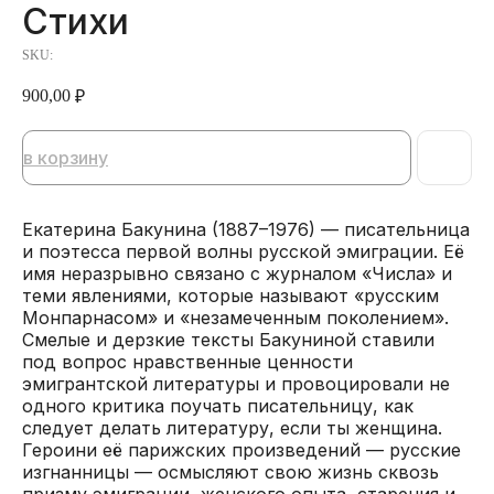
Стихи
SKU:
900,00
₽
в корзину
Екатерина Бакунина (1887–1976) — писательница
и поэтесса первой волны русской эмиграции. Её
имя неразрывно связано с журналом «Числа» и
теми явлениями, которые называют «русским
Монпарнасом» и «незамеченным поколением».
Смелые и дерзкие тексты Бакуниной ставили
под вопрос нравственные ценности
эмигрантской литературы и провоцировали не
одного критика поучать писательницу, как
следует делать литературу, если ты женщина.
Героини её парижских произведений — русские
изгнанницы — осмысляют свою жизнь сквозь
призму эмиграции, женского опыта, старения и