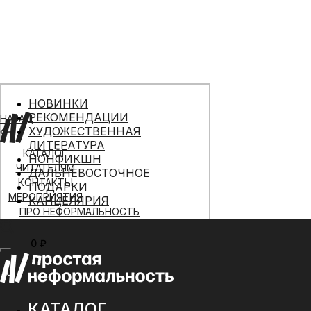
НОВИНКИ
РЕКОМЕНДАЦИИ
НАЗАД
ХУДОЖЕСТВЕННАЯ
ЛИТЕРАТУРА
КАТАЛОГ
НОНФИКШН
ЧИТАТЕЛЯМ
ДАЛЬНЕВОСТОЧНОЕ
КОНТАКТЫ
ПОДАРКИ
МЕРОПРИЯТИЯ
КАНЦЕЛЯРИЯ
ПРО НЕФОРМАЛЬНОСТЬ
0 ₽
МЕНЮ
0
КАТАЛОГ