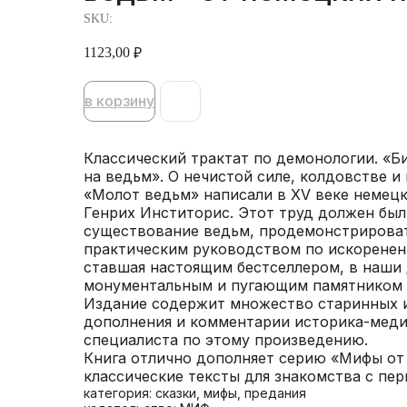
SKU:
1123,00
₽
в корзину
Классический трактат по демонологии. «Б
на ведьм». О нечистой силе, колдовстве и
«Молот ведьм» написали в XV веке немец
Генрих Инститорис. Этот труд должен был
существование ведьм, продемонстрировать
практическим руководством по искоренен
ставшая настоящим бестселлером, в наши 
монументальным и пугающим памятником 
Издание содержит множество старинных и
дополнения и комментарии историка-меди
специалиста по этому произведению.
Книга отлично дополняет серию «Мифы от 
классические тексты для знакомства с пе
категория: сказки, мифы, предания