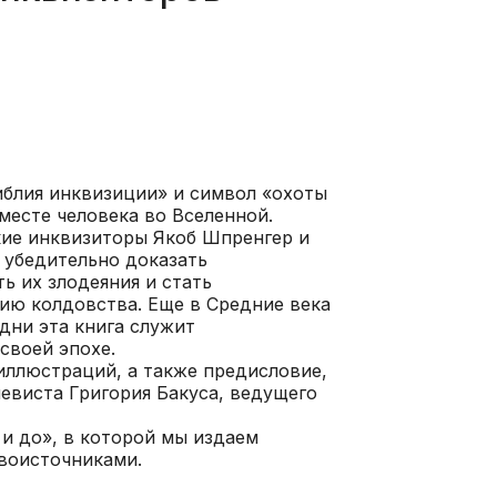
иблия инквизиции» и символ «охоты
 месте человека во Вселенной.
кие инквизиторы Якоб Шпренгер и
 убедительно доказать
 их злодеяния и стать
ию колдовства. Еще в Средние века
дни эта книга служит
своей эпохе.
ллюстраций, а также предисловие,
евиста Григория Бакуса, ведущего
и до», в которой мы издаем
рвоисточниками.