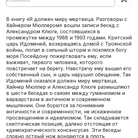
В книгу «Я должен миру мертвеца. Разговоры с
Хайнером Мюллером» вошли записи бесед с
Александром Клюге, состоявшихся в
промежутке между 1988 и 1993 годами. Критский
царь Идоменей, возвращаясь домой с Троянской
войны, попал в сильный шторм и поклялся богу
моря Посейдону пожертвовать ему, если
выживет, первого человека, которого
повстречает на берегу. Навстречу ему вышел его
собственный сын, и царь нарушил обещание. Так
Идоменей оказался должен миру мертвеца.
Хайнер Мюллер и Александр Клюге размышляют
в шести беседах о связях между гуманизмом и
варварством в античном и современном
мышлении. Они борются за понимание
античности и современности, не искаженное
просвещением и идеализмом. Так складывается
скептическая позиция, далеко отстоящая от
«демократического консенсуса». Эти беседы
словно острый нож вонзаются в плоть