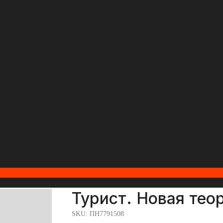
Турист. Новая тео
SKU:
ПН7791508