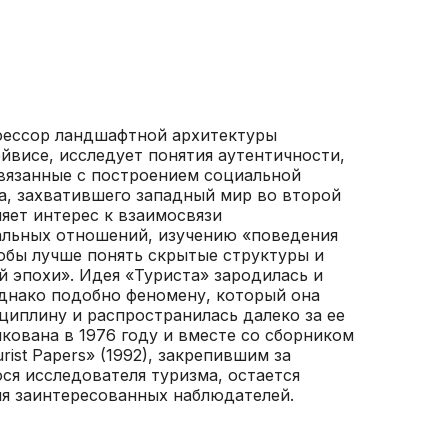
офессор ландшафтной архитектуры
йвисе, исследует понятия аутентичности,
связанные с построением социальной
а, захватившего западный мир во второй
яет интерес к взаимосвязи
альных отношений, изучению «поведения
тобы лучше понять скрытые структуры и
й эпохи». Идея «Туриста» зародилась и
однако подобно феномену, который она
циплину и распространилась далеко за ее
кована в 1976 году и вместе со cборником
rist Papers» (1992), закрепившим за
я исследователя туризма, остается
ля заинтересованных наблюдателей.