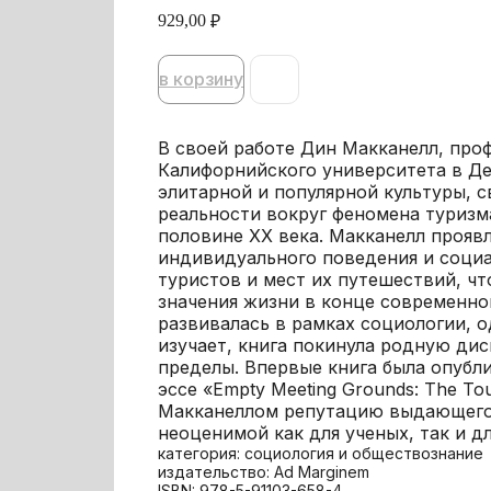
929,00
₽
в корзину
В своей работе Дин Макканелл, пр
Калифорнийского университета в Де
элитарной и популярной культуры, 
реальности вокруг феномена туризм
половине XX века. Макканелл проявл
индивидуального поведения и соци
туристов и мест их путешествий, ч
значения жизни в конце современно
развивалась в рамках социологии, 
изучает, книга покинула родную дис
пределы. Впервые книга была опубли
эссе «Empty Meeting Grounds: The Tou
Макканеллом репутацию выдающегос
неоценимой как для ученых, так и д
категория: социология и обществознание
издательство: Ad Marginem
ISBN: 978-5-91103-658-4