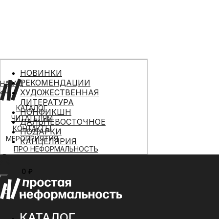
НОВИНКИ
РЕКОМЕНДАЦИИ
НАЗАД
ХУДОЖЕСТВЕННАЯ
ЛИТЕРАТУРА
КАТАЛОГ
НОНФИКШН
ЧИТАТЕЛЯМ
ДАЛЬНЕВОСТОЧНОЕ
КОНТАКТЫ
ПОДАРКИ
МЕРОПРИЯТИЯ
КАНЦЕЛЯРИЯ
ПРО НЕФОРМАЛЬНОСТЬ
0 ₽
МЕНЮ
0
КАТАЛОГ