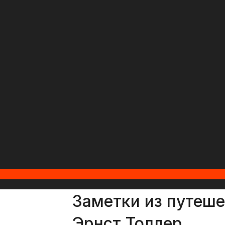
Заметки из путеше
Эрнст Толлер