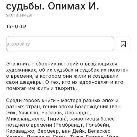
судьбы. Опимах И.
SKU:
ПН464220
1670,00
₽
в корзину
Эта книга - сборник историй о выдающихся
художниках, об их судьбах и судьбах их полотен,
о времени, в котором они жили и создавали
свои шедевры. О тех, кто их вдохновлял и кто
помогал им жить и творить.
Среди героев книги - мастера разных эпох и
разных стран, гении эпохи Возрождения (ван
Эйк, Уччелло, Рафаэль, Леонардо,
Микеланджело, Тициан), живописцы более
позднего времени (Рембрандт, Гольбейн,
Караваджо, Вермеер, ван Дейк, Веласкес,
Хогарт, Делакруа, Гоген, Тулуз-Лотрек, Мунк,