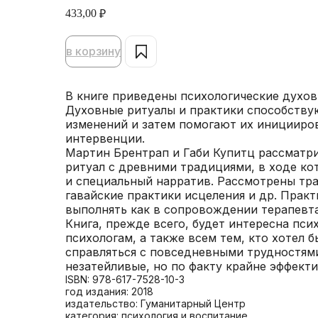
433,00
₽
в корзину
В книге приведены психологические духов
Духовные ритуалы и практики способству
изменений и затем помогают их иницииро
интервенции.
Мартин Брентрап и Габи Купитц рассматр
ритуал с древними традициями, в ходе к
и специальный нарратив. Рассмотрены тр
гавайские практики исцеления и др. Прак
выполнять как в сопровождении терапевта
Книга, прежде всего, будет интересна пси
психологам, а также всем тем, кто хотел 
справляться с повседневными трудностями
незатейливые, но по факту крайне эффект
ISBN: 978-617-7528-10-3
год издания: 2018
издательство: Гуманитарный Центр
категория: психология и воспитание