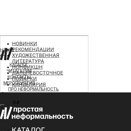
НОВИНКИ
РЕКОМЕНДАЦИИ
НАЗАД
ХУДОЖЕСТВЕННАЯ
ЛИТЕРАТУРА
КАТАЛОГ
НОНФИКШН
ЧИТАТЕЛЯМ
ДАЛЬНЕВОСТОЧНОЕ
КОНТАКТЫ
ПОДАРКИ
МЕРОПРИЯТИЯ
КАНЦЕЛЯРИЯ
ПРО НЕФОРМАЛЬНОСТЬ
0 ₽
МЕНЮ
0
КАТАЛОГ