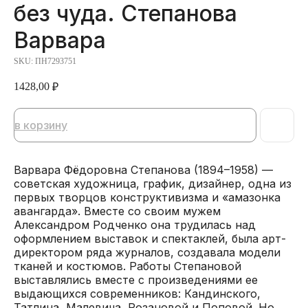
без чуда. Степанова
Варвара
SKU:
ПН7293751
1428,00
₽
в корзину
Варвара Фёдоровна Степанова (1894–1958) —
советская художница, график, дизайнер, одна из
первых творцов конструктивизма и «амазонка
авангарда». Вместе со своим мужем
Александром Родченко она трудилась над
оформлением выставок и спектаклей, была арт-
директором ряда журналов, создавала модели
тканей и костюмов. Работы Степановой
выставлялись вместе с произведениями ее
выдающихся современников: Кандинского,
Татлина, Малевича, Розановой и Поповой. Но,