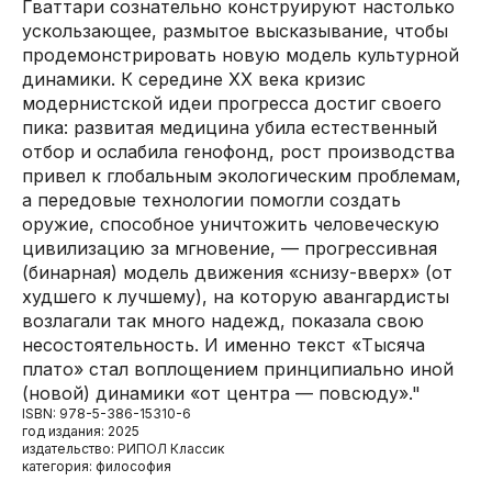
Гваттари сознательно конструируют настолько
ускользающее, размытое высказывание, чтобы
продемонстрировать новую модель культурной
динамики. К середине XX века кризис
модернистской идеи прогресса достиг своего
пика: развитая медицина убила естественный
отбор и ослабила генофонд, рост производства
привел к глобальным экологическим проблемам,
а передовые технологии помогли создать
оружие, способное уничтожить человеческую
цивилизацию за мгновение, — прогрессивная
(бинарная) модель движения «снизу-вверх» (от
худшего к лучшему), на которую авангардисты
возлагали так много надежд, показала свою
несостоятельность. И именно текст «Тысяча
плато» стал воплощением принципиально иной
(новой) динамики «от центра — повсюду»."
ISBN: 978-5-386-15310-6
год издания: 2025
издательство: РИПОЛ Классик
категория: философия