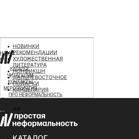
НОВИНКИ
РЕКОМЕНДАЦИИ
НАЗАД
ХУДОЖЕСТВЕННАЯ
ЛИТЕРАТУРА
КАТАЛОГ
НОНФИКШН
ЧИТАТЕЛЯМ
ДАЛЬНЕВОСТОЧНОЕ
КОНТАКТЫ
ПОДАРКИ
МЕРОПРИЯТИЯ
КАНЦЕЛЯРИЯ
ПРО НЕФОРМАЛЬНОСТЬ
0 ₽
МЕНЮ
0
КАТАЛОГ