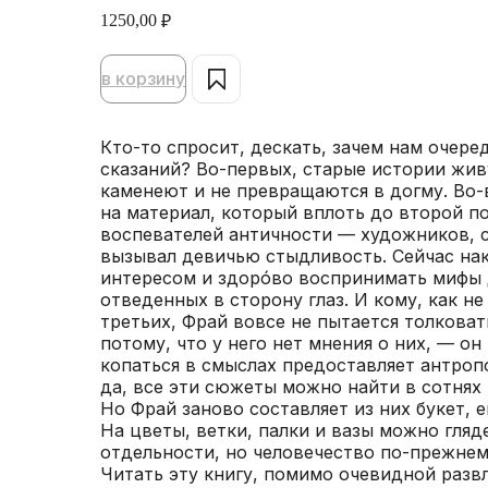
1250,00
₽
в корзину
Кто-то спросит, дескать, зачем нам очер
сказаний? Во-первых, старые истории живу
каменеют и не превращаются в догму. Во-
на материал, который вплоть до второй п
воспевателей античности — художников, 
вызывал девичью стыдливость. Сейчас на
интересом и здорóво воспринимать мифы 
отведенных в сторону глаз. И кому, как не
третьих, Фрай вовсе не пытается толкова
потому, что у него нет мнения о них, — он
копаться в смыслах предоставляет антроп
да, все эти сюжеты можно найти в сотнях
Но Фрай заново составляет из них букет, е
На цветы, ветки, палки и вазы можно гляд
отдельности, но человечество по-прежнему
Читать эту книгу, помимо очевидной разв