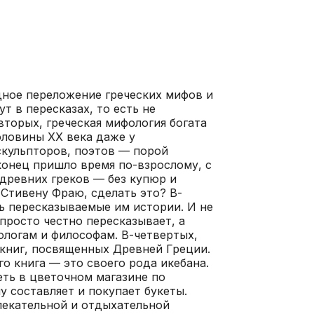
едное переложение греческих мифов и
т в пересказах, то есть не
вторых, греческая мифология богата
оловины ХХ века даже у
скульпторов, поэтов — порой
конец пришло время по-взрослому, с
древних греков — без купюр и
 Стивену Фраю, сделать это? В-
ть пересказываемые им истории. И не
 просто честно пересказывает, а
ологам и философам. В-четвертых,
 книг, посвященных Древней Греции.
го книга — это своего рода икебана.
еть в цветочном магазине по
 составляет и покупает букеты.
лекательной и отдыхательной