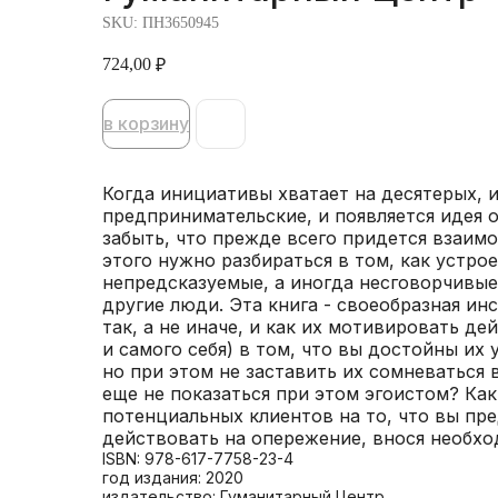
SKU:
ПН3650945
724,00
₽
в корзину
Когда инициативы хватает на десятерых, и
предпринимательские, и появляется идея о
забыть, что прежде всего придется взаим
этого нужно разбираться в том, как устро
непредсказуемые, а иногда несговорчивые
другие люди. Эта книга - своеобразная ин
так, а не иначе, и как их мотивировать де
и самого себя) в том, что вы достойны их 
но при этом не заставить их сомневаться 
еще не показаться при этом эгоистом? Ка
потенциальных клиентов на то, что вы пр
действовать на опережение, внося необх
ISBN: 978-617-7758-23-4
год издания: 2020
издательство: Гуманитарный Центр